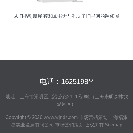
从旧书到新展 莲和堂书舍与孔夫子旧书网的跨领域
服务探索
电话：1625198**
地址：上海市崇明区北沿公路2111号3幢（上海崇明森林旅
游园区）
Copyright © 2026
www.wjndz.com
市场营销策划
上海福派
盛实业发展有限公司
市场营销策划
版权所有
Sitemap