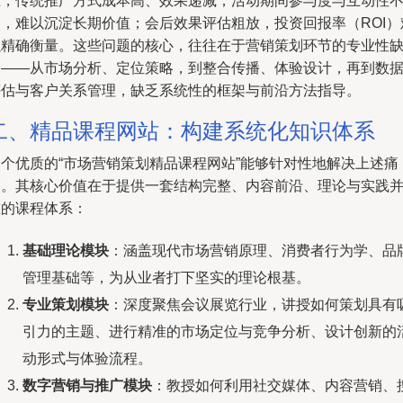
难，传统推广方式成本高、效果递减；活动期间参与度与互动性
足，难以沉淀长期价值；会后效果评估粗放，投资回报率（ROI）
以精确衡量。这些问题的核心，往往在于营销策划环节的专业性
失——从市场分析、定位策略，到整合传播、体验设计，再到数
评估与客户关系管理，缺乏系统性的框架与前沿方法指导。
二、精品课程网站：构建系统化知识体系
一个优质的“市场营销策划精品课程网站”能够针对性地解决上述痛
点。其核心价值在于提供一套结构完整、内容前沿、理论与实践
重的课程体系：
基础理论模块
：涵盖现代市场营销原理、消费者行为学、品
管理基础等，为从业者打下坚实的理论根基。
专业策划模块
：深度聚焦会议展览行业，讲授如何策划具有
引力的主题、进行精准的市场定位与竞争分析、设计创新的
动形式与体验流程。
数字营销与推广模块
：教授如何利用社交媒体、内容营销、