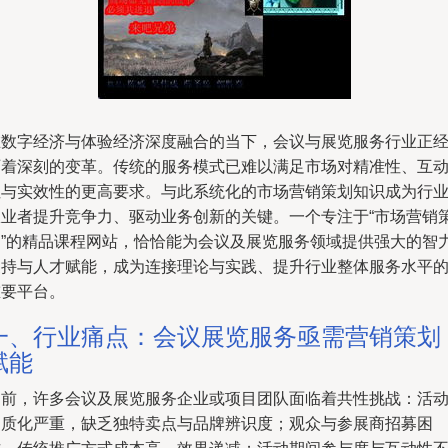
在数字经济与体验经济深度融合的当下，会议与展览服务行业正
历着深刻的变革。传统的服务模式已难以满足市场对精准性、互
性与实效性的更高要求。与此系统化的市场营销策划知识成为行
从业者提升竞争力、驱动业务创新的关键。一个专注于“市场营销
划”的精品课程网站，恰恰能为会议及展览服务领域提供强大的智
支持与人才赋能，成为连接理论与实践、提升行业整体服务水平
重要平台。
一、行业痛点：会议展览服务亟需营销策划
赋能
当前，许多会议及展览服务企业或项目团队面临着共性挑战：活
同质化严重，缺乏独特卖点与品牌辨识度；观众与参展商招募困