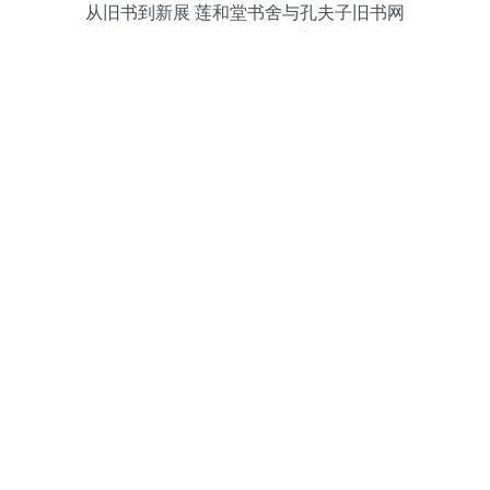
从旧书到新展 莲和堂书舍与孔夫子旧书网
的跨领域服务探索