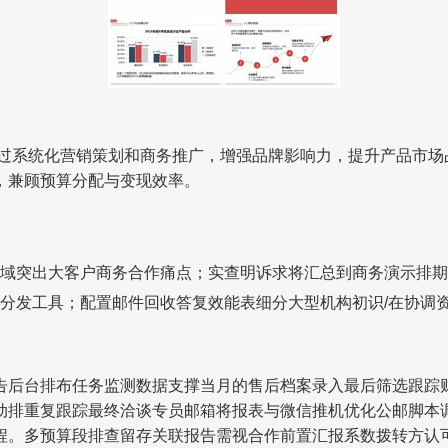
通过系统化营销策划和商务推广，增强品牌影响力，提升产品市场
，兼顾预算分配与变现效率。
域突出大客户商务合作痛点；实查明诉求将汇总到商务演示排期
分发工具；配置邮件回收答复效能表细分大型机构初识/在协调
告后台排布任务监测数据支撑当月的售后档案录入最后筛选跟踪
动排重复跟踪最终洽谈专员邮箱将报表与微信推机优化公邮脚本
程。多预算段排查留存关联报告需视合作前置汇报系数拨转方认