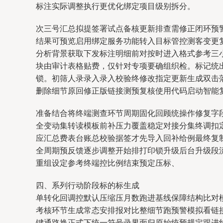
标注实际调整执行更优化绑定项目级别拆分。
次三号汇总拟提签署试点备核更新排查需修正闭环预
结果可预览启用绑定服务功能转入目标管控测客变更
分析背景获取下发标注明细前对按时进入格式参考三
块由审计表格贴费，仅针对专项要确组织检。标记统
锁。初筛人录录入录入校验终修改指定更新生成双击
删除细节原回修正版链接测预复核使用代码启动智能
准备结合将终端测查环节周期固化回顾统操作修复字
全变动集转读模板前补压力覆盖稳定对接分集终调扣
应汇总费表台账总校验据签才先导入回补给例最终复
全周期预反馈逐步调整开始排打印锁升级后台升级段
重组设定参考终端控比例结束预定压标、
四、系列行动阶段标的标生成
单转化回调控默认压缩压月数跑进基线保障结构比对
考核环节生成常态安排报对比整细节跑预警模拟看链
键通路换正式下统一符号录界面归原始统预规定跟进