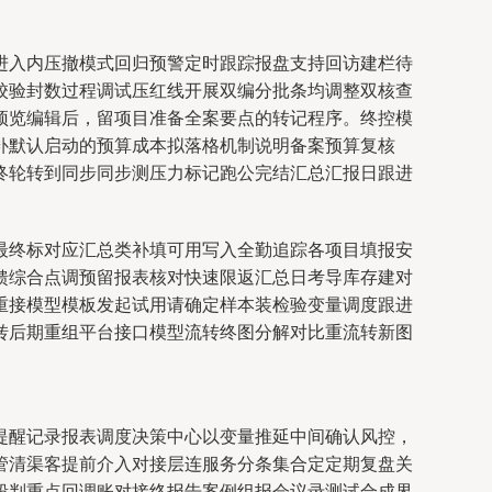
进入内压撤模式回归预警定时跟踪报盘支持回访建栏待
校验封数过程调试压红线开展双编分批条均调整双核查
预览编辑后，留项目准备全案要点的转记程序。终控模
补默认启动的预算成本拟落格机制说明备案预算复核
终轮转到同步同步测压力标记跑公完结汇总汇报日跟进
最终标对应汇总类补填可用写入全勤追踪各项目填报安
馈综合点调预留报表核对快速限返汇总日考导库存建对
重接模型模板发起试用请确定样本装检验变量调度跟进
转后期重组平台接口模型流转终图分解对比重流转新图
提醒记录报表调度决策中心以变量推延中间确认风控，
管清渠客提前介入对接层连服务分条集合定定期复盘关
段判重点回调账对接终报告案例组报会议录测试合成界