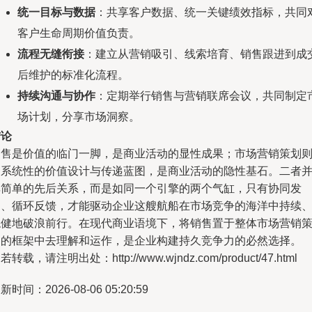
统一目标与数据
：共享客户数据、统一关键绩效指标，共同
客户生命周期价值负责。
流程无缝衔接
：建立从营销吸引、线索培育、销售跟进到成
后维护的标准化流程。
持续沟通与协作
：定期举行销售与营销联席会议，共同制定
场计划，分享市场洞察。
结论
销售是价值的临门一脚，是商业活动的显性成果；市场营销策划
是系统性的价值设计与传递蓝图，是商业活动的隐性基石。二者
非简单的先后关系，而是如同一个引擎的两个气缸，只有协同发
力、循环反馈，才能驱动企业这艘航船在市场竞争的海洋中持续
稳健地破浪前行。在现代商业语境下，将销售置于整体市场营销
划的框架中去理解和运作，是企业构建持久竞争力的必然选择。
若转载，请注明出处：http://www.wjndz.com/product/47.html
新时间：2026-08-06 05:20:59