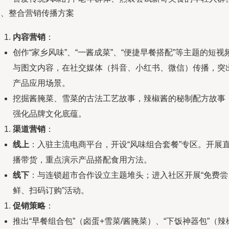
三、整合营销传播方案
内容营销
：
创作“家乡风味”、“一酱成菜”、“便捷早餐搭配”等主题的短视
与图文内容，在社交媒体（抖音、小红书、微信）传播，突
产品应用场景。
挖掘酱腌菜、雪菜的古法工艺故事，辣椒酱的秘制配方故事
强化品牌文化底蕴。
渠道营销
：
线上
：入驻主流电商平台，开设“风味组合套餐”专区。开展
播带货，重点演示产品搭配食用方法。
线下
：与连锁超市合作设立主题堆头；进入社区开展“免费尝
鲜、扫码订购”活动。
促销策略
：
推出“早餐组合包”（卤蛋+雪菜/酱腌菜）、“下饭神器包”（辣