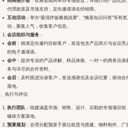
招商推介会
：在展会期间举办专场会议，详细介绍产品优势
代理政策及市场支持，定向邀请潜在经销商。
互动活动
：举办“最强拌饭酱挑战赛”、“腌菜知识问答”等有奖
动，聚集人气，收集客户信息。
会议组织与服务
：
会前
：精准定向邀约目标客户，发送包含产品简介与会议亮
的电子邀请函。
会中
：提供专业的产品讲解、样品体验、一对一的商务洽谈
务与详尽的合作资料。
会后
：及时跟进洽谈客户，发送感谢信及会议纪要，推动合
落地。
五、执行与评估
执行团队
：组建涵盖市场、销售、设计、后勤的专项项目组
确保方案落地。
预算规划
：合理分配预算于展位租赁与搭建、物料制作、广