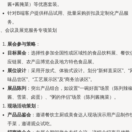
酱+酱腌菜）等优惠套装。
针对B端客户提供样品试用、批量采购折扣及定制化产品服
务。
四、会议及展览服务专项策划
展会参与策略
：
目标展会
：选择性参加全国性或区域性的食品饮料展、餐饮
应链展、农产品博览会及地方特色食品展。
展位设计
：采用开放式、体验式设计。划分“新鲜直采区”、“
味品尝区”、“工艺展示区”及“商务洽谈区”。
展品陈列
：突出产品组合，如设置“一碗好面”场景（陈列辣
酱、雪菜、卤蛋）、“粥的伴侣”场景（陈列酱腌菜）。
现场活动策划
：
产品品鉴会
：邀请餐饮主厨或美食达人现场演示用产品制作
手菜，邀请观众试吃。