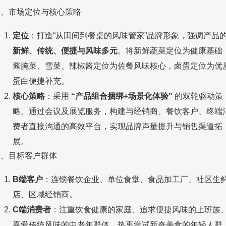
一、市场定位与核心策略
定位
：打造“从田间到餐桌的风味管家”品牌形象，强调产品
新鲜、传统、便捷与风味多元
。将新鲜蔬菜定位为健康基础
酱腌菜、雪菜、辣椒酱定位为佐餐风味核心，卤蛋定位为优
蛋白便捷补充。
核心策略
：采用
“产品组合捆绑+场景化体验”
的双轮驱动策
略。通过会议及展览服务，构建与经销商、餐饮客户、终端
费者直接沟通的高效平台，实现品牌声量提升与销售渠道拓
展。
二、目标客户群体
B端客户
：连锁餐饮企业、单位食堂、食品加工厂、社区生
店、区域经销商。
C端消费者
：注重饮食健康的家庭、追求便捷风味的上班族
喜爱传统风味的中老年群体、热衷尝试新奇美食的年轻人群