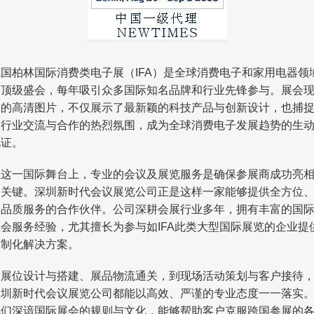
德国柏林国际消费类电子展（IFA）是全球消费电子和家用电器领
的顶级盛会，每年吸引众多国际知名品牌和行业先锋参与。展会
场的高清图片，不仅展示了最新颖的科技产品与创新设计，也捕
了行业交流与合作的热烈氛围，成为全球消费电子发展趋势的生
见证。
在这一国际舞台上，专业的会议及展览服务是确保参展商成功亮
的关键。深圳新时代会议展览公司正是这样一家能够提供全方位
高品质服务的合作伙伴。公司深耕会展行业多年，拥有丰富的国
展会服务经验，尤其擅长为参与如IFA此类大型国际展览的企业提
定制化解决方案。
从展位设计与搭建、展品物流通关，到现场活动策划与客户接待
深圳新时代会议展览公司都能以高效、严谨的专业态度一一落实
他们深谙国际展会的规则与文化，能够帮助客户克服跨国参展的